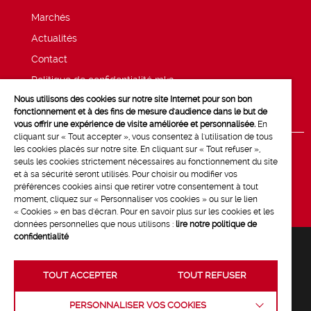
Marchés
Actualités
Contact
Politique de confidentialité mk2
Nous utilisons des cookies sur notre site Internet pour son bon
Mentions légales
fonctionnement et à des fins de mesure d'audience dans le but de
vous offrir une expérience de visite améliorée et personnalisée.
En
cliquant sur « Tout accepter », vous consentez à l'utilisation de tous
les cookies placés sur notre site. En cliquant sur « Tout refuser »,
seuls les cookies strictement nécessaires au fonctionnement du site
et à sa sécurité seront utilisés. Pour choisir ou modifier vos
préférences cookies ainsi que retirer votre consentement à tout
moment, cliquez sur « Personnaliser vos cookies » ou sur le lien
« Cookies » en bas d'écran. Pour en savoir plus sur les cookies et les
données personnelles que nous utilisons :
lire notre politique de
confidentialité
TOUT ACCEPTER
TOUT REFUSER
Crédits :
La Jungle
PERSONNALISER VOS COOKIES