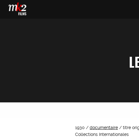
L
1930 /
documentaire
/ titre or
Collections Internationales