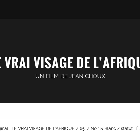
E VRAI VISAGE DE L’AFRIQ
UN FILM DE
JEAN CHOUX
iginal : LE VRAI VISAGE DE L'AFRIQUE / 65’ / Noir & Blanc / statut : f