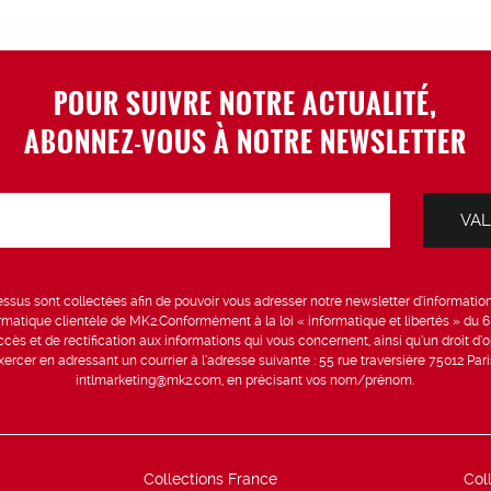
POUR SUIVRE NOTRE ACTUALITÉ,
ABONNEZ-VOUS À NOTRE NEWSLETTER
sus sont collectées afin de pouvoir vous adresser notre newsletter d’information 
formatique clientèle de MK2.Conformément à la loi « informatique et libertés » du 
ccès et de rectification aux informations qui vous concernent, ainsi qu’un droit d’op
rcer en adressant un courrier à l’adresse suivante : 55 rue traversière 75012 Par
intlmarketing@mk2.com, en précisant vos nom/prénom.
Collections France
Col