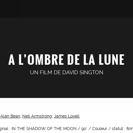
A L’OMBRE DE LA LUNE
UN FILM DE
DAVID SINGTON
,
Alan Bean
,
Neil Armstrong
,
James Lovell
riginal : IN THE SHADOW OF THE MOON / 90’ / Couleur / statut : film 