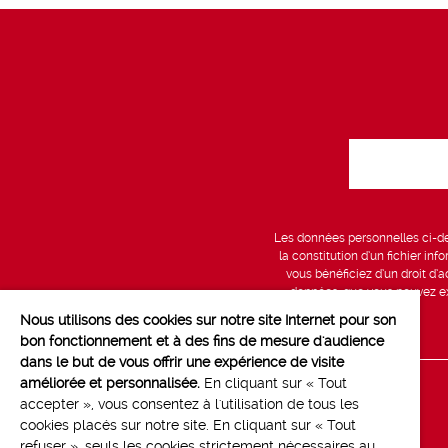
Les données personnelles ci-des
la constitution d’un fichier in
vous bénéficiez d’un droit d’a
données, que vous pouvez exe
Nous utilisons des cookies sur notre site Internet pour son
bon fonctionnement et à des fins de mesure d'audience
dans le but de vous offrir une expérience de visite
améliorée et personnalisée.
En cliquant sur « Tout
Line up
accepter », vous consentez à l'utilisation de tous les
cookies placés sur notre site. En cliquant sur « Tout
Marchés
refuser », seuls les cookies strictement nécessaires au