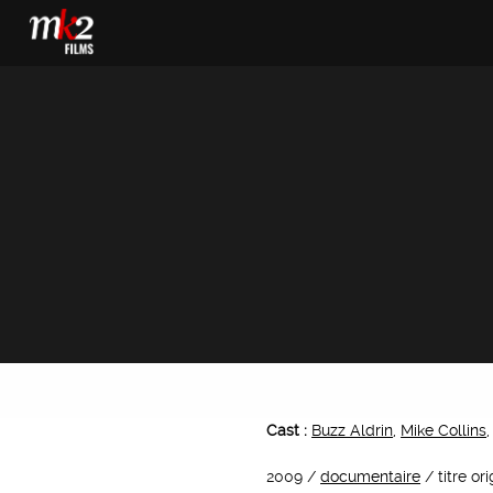
Cast :
Buzz Aldrin
,
Mike Collins
2009 /
documentaire
/ titre o